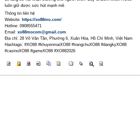
luôn giữ được sức hút mạnh mẽ.
Thông tin liên hệ
Website:
https://xo88mo.com/
Hotline: 0908555471
Email:
xo88mocom@gmail.com
Địa chỉ: 28 Võ Văn Tần, Phường 6, Xuân Hòa, Hồ Chí Minh, Việt Nam
Hashtags: #XO88 #khuyenmaiXO88 #trangchuXO88 #dangkyXO88
#casinoXO88 #gameXO88 #XO882026