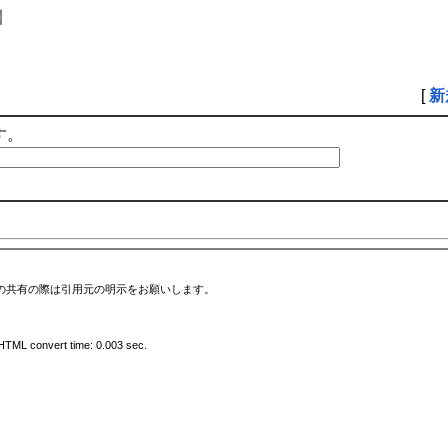
】
[
新
す。
の共有の際は引用元の明示をお願いします。
HTML convert time: 0.003 sec.