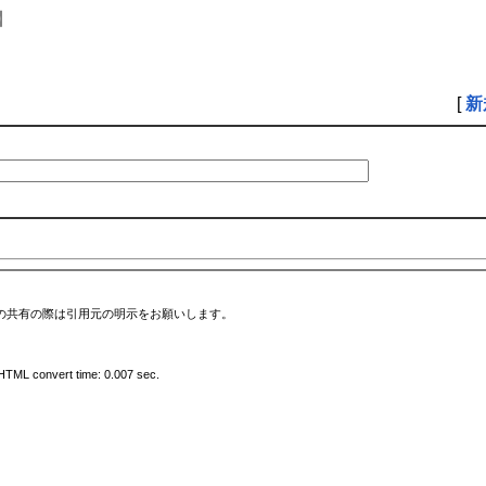
】
[
新
の共有の際は引用元の明示をお願いします。
HTML convert time: 0.007 sec.