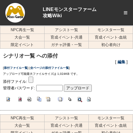
LINEモンスターファーム
≡
攻略Wiki
NPC再生一覧
アシスト一覧
モンスター一覧
大会一覧
育成イベント-共通
育成イベント-血統
限定イベント
ガチャ評価・一覧
初心者向け
シナリオ一覧 への添付
[
編集
]
[
添付ファイル一覧
] [
全ページの添付ファイル一覧
]
アップロード可能最大ファイルサイズは 1,024KB です。
添付ファイル:
管理者パスワード:
NPC再生一覧
アシスト一覧
モンスター一覧
大会一覧
育成イベント-共通
育成イベント-血統
限定イベント
ガチャ評価・一覧
初心者向け