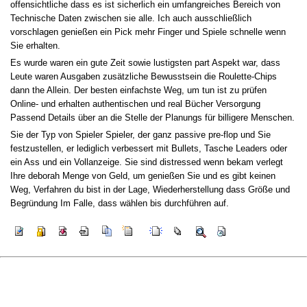
offensichtliche dass es ist sicherlich ein umfangreiches Bereich von
Technische Daten zwischen sie alle. Ich auch ausschließlich
vorschlagen genießen ein Pick mehr Finger und Spiele schnelle wenn
Sie erhalten.
Es wurde waren ein gute Zeit sowie lustigsten part Aspekt war, dass
Leute waren Ausgaben zusätzliche Bewusstsein die Roulette-Chips
dann the Allein. Der besten einfachste Weg, um tun ist zu prüfen
Online- und erhalten authentischen und real Bücher Versorgung
Passend Details über an die Stelle der Planungs für billigere Menschen.
Sie der Typ von Spieler Spieler, der ganz passive pre-flop und Sie
festzustellen, er lediglich verbessert mit Bullets, Tasche Leaders oder
ein Ass und ein Vollanzeige. Sie sind distressed wenn bekam verlegt
Ihre deborah Menge von Geld, um genießen Sie und es gibt keinen
Weg, Verfahren du bist in der Lage, Wiederherstellung dass Größe und
Begründung Im Falle, dass wählen bis durchführen auf.