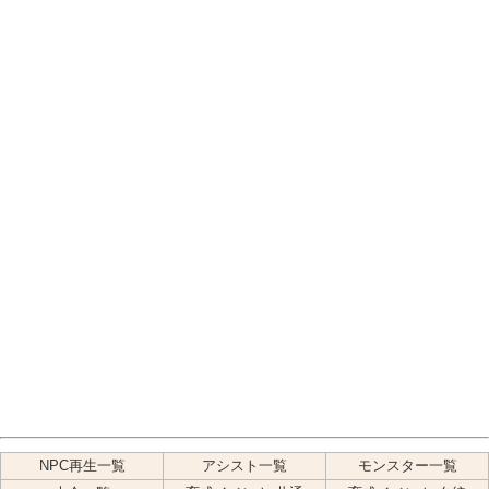
NPC再生一覧
アシスト一覧
モンスター一覧