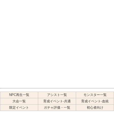
NPC再生一覧
アシスト一覧
モンスター一覧
大会一覧
育成イベント-共通
育成イベント-血統
限定イベント
ガチャ評価・一覧
初心者向け