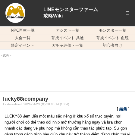
LINEモンスターファーム
≡
攻略Wiki
NPC再生一覧
アシスト一覧
モンスター一覧
大会一覧
育成イベント-共通
育成イベント-血統
限定イベント
ガチャ評価・一覧
初心者向け
＜広告＞
lucky88icompany
Last-modified: 2026-04-23 (木) 20:00:14 (108d)
[
編集
]
LUCKY88 đem đến một màu sắc riêng ở khu xổ số trực tuyến, nơi
người chơi có thể theo dõi nhịp mở thưởng hằng ngày và lựa chọn
nhanh các dạng vé phù hợp mà không cần thao tác phức tạp. Sự gọn
gàng trong cách trình bày giúp khu này trở thành điểm dừng chân thú vị