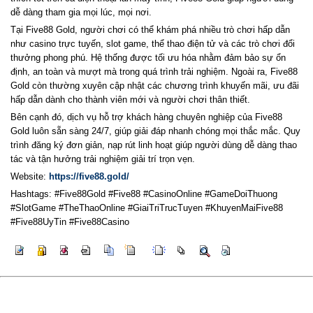
dễ dàng tham gia mọi lúc, mọi nơi.
Tại Five88 Gold, người chơi có thể khám phá nhiều trò chơi hấp dẫn
như casino trực tuyến, slot game, thể thao điện tử và các trò chơi đổi
thưởng phong phú. Hệ thống được tối ưu hóa nhằm đảm bảo sự ổn
định, an toàn và mượt mà trong quá trình trải nghiệm. Ngoài ra, Five88
Gold còn thường xuyên cập nhật các chương trình khuyến mãi, ưu đãi
hấp dẫn dành cho thành viên mới và người chơi thân thiết.
Bên cạnh đó, dịch vụ hỗ trợ khách hàng chuyên nghiệp của Five88
Gold luôn sẵn sàng 24/7, giúp giải đáp nhanh chóng mọi thắc mắc. Quy
trình đăng ký đơn giản, nạp rút linh hoạt giúp người dùng dễ dàng thao
tác và tận hưởng trải nghiệm giải trí trọn vẹn.
Website:
https://five88.gold/
Hashtags: #Five88Gold #Five88 #CasinoOnline #GameDoiThuong
#SlotGame #TheThaoOnline #GiaiTriTrucTuyen #KhuyenMaiFive88
#Five88UyTin #Five88Casino