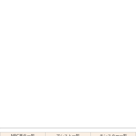
NPC再生一覧
アシスト一覧
モンスター一覧