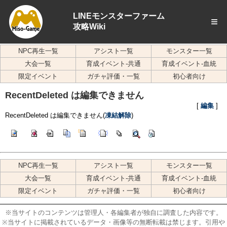
LINEモンスターファーム
≡
攻略Wiki
NPC再生一覧
アシスト一覧
モンスター一覧
大会一覧
育成イベント-共通
育成イベント-血統
限定イベント
ガチャ評価・一覧
初心者向け
RecentDeleted は編集できません
[
編集
]
RecentDeleted は編集できません(
凍結解除
)
NPC再生一覧
アシスト一覧
モンスター一覧
大会一覧
育成イベント-共通
育成イベント-血統
限定イベント
ガチャ評価・一覧
初心者向け
※当サイトのコンテンツは管理人・各編集者が独自に調査した内容です。
※当サイトに掲載されているデータ・画像等の無断転載は禁じます。引用や