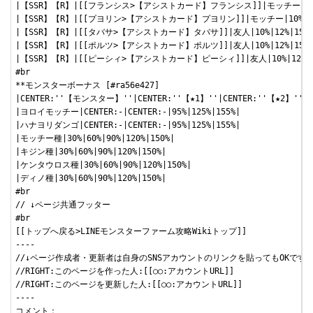
|【SSR】【R】|[[フランシス>【アシストカード】フランシス]]|モッチー|10%|12
|【SSR】【R】|[[プヨリン>【アシストカード】プヨリン]]|モッチー|10%|12%|1
|【SSR】【R】|[[タバサ>【アシストカード】タバサ]]|友人|10%|12%|15%|17
|【SSR】【R】|[[ポルツ>【アシストカード】ポルツ]]|友人|10%|12%|15%|17
|【SSR】【R】|[[ピーシィ>【アシストカード】ピーシィ]]|友人|10%|12%|15%
#br

**モンスターボーナス [#ra56e427]

|CENTER:''【モンスター】''|CENTER:''【★1】''|CENTER:''【★2】''|CE
|ヨロイモッチー|CENTER:-|CENTER:-|95%|125%|155%|

|ハナヨリダンゴ|CENTER:-|CENTER:-|95%|125%|155%|

|モッチー種|30%|60%|90%|120%|150%|

|キジン種|30%|60%|90%|120%|150%|

|ケンタウロス種|30%|60%|90%|120%|150%|

|ディノ種|30%|60%|90%|120%|150%|

#br

// ↓ページ共通フッター

#br

[[トップへ戻る>LINEモンスターファーム攻略Wikiトップ]]

----

//↓ページ作成者・更新者は自身のSNSアカウントのリンクを貼ってもOKで
//RIGHT:このページを作った人:[[○○:アカウントURL]]

//RIGHT:このページを更新した人:[[○○:アカウントURL]]

----

コメント：
