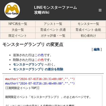
LINEモンスターファーム
≡
攻略Wiki
NPC再生一覧
アシスト一覧
モンスター一覧
大会一覧
育成イベント-共通
育成イベント-血統
限定イベント
ガチャ評価・一覧
初心者向け
モンスターグランプリ の変更点
[
編集
]
追加された行は
この色
です。
削除された行は
この色
です。
モンスターグランプリ
へ行く。
モンスターグランプリ の差分を削除
#author("2024-07-01T16:20:31+09:00","","")
#author("2024-07-01T16:20:48+09:00","","")
[[期間限定イベントTOP]]

期間限定イベント「モンスターグランプリ 」のまとめページです。
