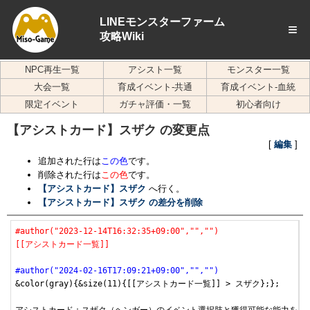
LINEモンスターファーム
≡
攻略Wiki
NPC再生一覧
アシスト一覧
モンスター一覧
大会一覧
育成イベント-共通
育成イベント-血統
限定イベント
ガチャ評価・一覧
初心者向け
【アシストカード】スザク の変更点
[
編集
]
追加された行は
この色
です。
削除された行は
この色
です。
【アシストカード】スザク
へ行く。
【アシストカード】スザク の差分を削除
#author("2023-12-14T16:32:35+09:00","","")
[[アシストカード一覧]]
#author("2024-02-16T17:09:21+09:00","","")
&color(gray){&size(11){[[アシストカード一覧]] > スザク};};
