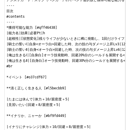
アシストカード：スザク（ヘンガー）のイベント選択肢と獲得可能な能力をまと
----

目次

#contents

----

*獲得可能な能力 [#qff46438]

|能力名|効果|必要Pt|h

|超根性|[状態変化]残りライフが少ないときに稀に発動し、1回だけライフ1で耐え
|騎士の誓いⅠ|自身<オーラ白>回避した時、次の技の与ダメージ上昇Lv3|120|

|騎士の誓いⅡ|自身<オーラ白>回避した時、次の技の与ダメージ上昇Lv6|120|

|俺は生きるⅠ|[自身白]オーラ技発動時、回避20%分のシールドを展開する<20秒>[
|俺は生きるⅡ|[自身白]オーラ技発動時、回避30%分のシールドを展開する<20秒>[
#br

*イベント [#o37cdf67]

**清く正しく生きる人 [#l5becbb9]

|たまには休んで|体力＋10/親密度＋5|

|見習いたい|回避＋8/親密度＋5|

**イナリか、ニャーか [#bf9fd449]

|イナリにチャレンジ|体力＋10/回避＋8/親密度＋5|
