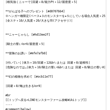
|根気強くニャーで|回避＋8/能力Pt＋12/親密度＋5|

**がんばる子へのプレゼント [#d8707bb4]

※ヘンガー種限定(ベース★３のモンスターを★５にしている場合人気度＋25と思
|全ステ＋10/人気度＋20/大きな羽(アクセサリ)|

**ニャーじゃらし [#hd13ee2f]

|騎士の誓いⅠorⅡ/親密度＋5|

**冒険のお誘い [#mfe7afb0]

|付いていく|体力＋10/回避＋12&br;または 回避＋8/超根性|

|危険なのでは…|体力＋10/騎士の誓いⅠ&br;または 回避＋8/騎士の誓いⅡ|

**幻の植物を求めて [#ocb11e77]

|回避＋8/俺は生きるⅠorⅡ|

#br

[[トップへ戻る>LINEモンスターファーム攻略Wikiトップ]]

----

#comment(below)
