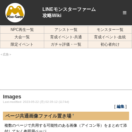
LINEモンスターファーム
≡
攻略Wiki
NPC再生一覧
アシスト一覧
モンスター一覧
大会一覧
育成イベント-共通
育成イベント-血統
限定イベント
ガチャ評価・一覧
初心者向け
＜広告＞
Images
Last-modified: 2023-05-22 (月) 02:35:12 (1174d)
[
編集
]
†
ページ共通画像ファイル置き場
複数のページで共用する可能性のある画像（アイコン等）をまとめて添
付しておく参照用ページ。