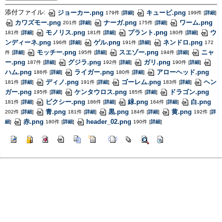
添付ファイル:
ジョーカー.png
キュービ.png
179件
[
詳細
]
199件
[
詳細
]
カワズモー.png
ナーガ.png
ワーム.png
201件
[
詳細
]
175件
[
詳細
]
モノリス.png
プラント.png
ウ
181件
[
詳細
]
181件
[
詳細
]
180件
[
詳細
]
ンディーネ.png
ゲル.png
ネンドロ.png
196件
[
詳細
]
191件
[
詳細
]
172
モッチー.png
スエゾー.png
ニャ
件
[
詳細
]
195件
[
詳細
]
194件
[
詳細
]
ー.png
グジラ.png
ガリ.png
187件
[
詳細
]
192件
[
詳細
]
190件
[
詳細
]
ハム.png
ライガー.png
アローヘッド.png
186件
[
詳細
]
180件
[
詳細
]
ディノ.png
ゴーレム.png
ヘン
181件
[
詳細
]
191件
[
詳細
]
183件
[
詳細
]
ガー.png
ケンタウロス.png
ドラゴン.png
195件
[
詳細
]
185件
[
詳細
]
ピクシー.png
緑.png
白.png
181件
[
詳細
]
186件
[
詳細
]
164件
[
詳細
]
青.png
黒.png
黄.png
202件
[
詳細
]
181件
[
詳細
]
184件
[
詳細
]
192件
[
詳
赤.png
header_02.png
細
]
180件
[
詳細
]
190件
[
詳細
]