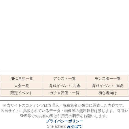
NPC再生一覧
アシスト一覧
モンスター一覧
大会一覧
育成イベント-共通
育成イベント-血統
限定イベント
ガチャ評価・一覧
初心者向け
※当サイトのコンテンツは管理人・各編集者が独自に調査した内容です。
※当サイトに掲載されているデータ・画像等の無断転載は禁じます。引用や
SNS等での共有の際は引用元の明示をお願いします。
プライバシーポリシー
Site admin:
みそぽて