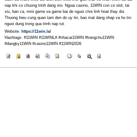
nap khi co chuong trinh dang mo. Ngoai casino, 11WIN con co slot, tai
xiu, ban ca, mini game va game bai de nguoi choi linh hoat thay doi.
Thuong hieu cung quan tam den do uy tin, bao mat dang nhap va ho tro
nguoi dung trong qua trinh nap rut.
Website:
https://11win.la/
Hashtags: #11WIN #11WINLA #nhacai11WIN #trangchu11WIN
#dangky11WIN #casino11WIN #11WIN2026