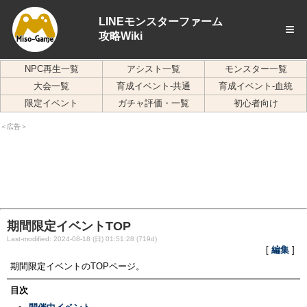
LINEモンスターファーム
≡
攻略Wiki
NPC再生一覧
アシスト一覧
モンスター一覧
大会一覧
育成イベント-共通
育成イベント-血統
限定イベント
ガチャ評価・一覧
初心者向け
＜広告＞
期間限定イベントTOP
Last-modified: 2024-08-18 (日) 01:51:28 (719d)
[
編集
]
期間限定イベントのTOPページ。
目次