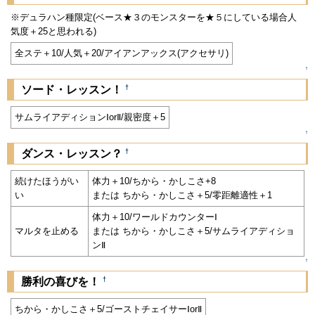
※デュラハン種限定(ベース★３のモンスターを★５にしている場合人
気度＋25と思われる)
全ステ＋10/人気＋20/アイアンアックス(アクセサリ)
↑
†
ソード・レッスン！
サムライアディションⅠorⅡ/親密度＋5
↑
†
ダンス・レッスン？
続けたほうがい
体力＋10/ちから・かしこさ+8
い
または ちから・かしこさ＋5/零距離適性＋1
体力＋10/ワールドカウンターⅠ
マルタを止める
または ちから・かしこさ＋5/サムライアディショ
ンⅡ
↑
†
勝利の喜びを！
ちから・かしこさ＋5/ゴーストチェイサーⅠorⅡ