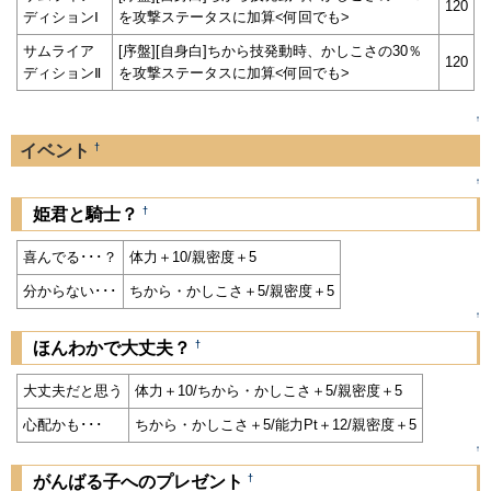
120
ディションⅠ
を攻撃ステータスに加算<何回でも>
サムライア
[序盤][自身白]ちから技発動時、かしこさの30％
120
ディションⅡ
を攻撃ステータスに加算<何回でも>
↑
†
イベント
↑
†
姫君と騎士？
喜んでる･･･？
体力＋10/親密度＋5
分からない･･･
ちから・かしこさ＋5/親密度＋5
↑
†
ほんわかで大丈夫？
大丈夫だと思う
体力＋10/ちから・かしこさ＋5/親密度＋5
心配かも･･･
ちから・かしこさ＋5/能力Pt＋12/親密度＋5
↑
†
がんばる子へのプレゼント