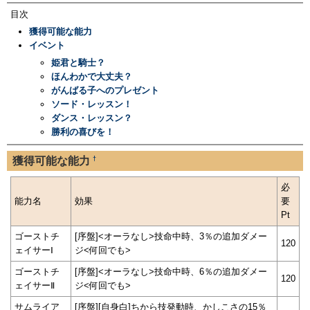
目次
獲得可能な能力
イベント
姫君と騎士？
ほんわかで大丈夫？
がんばる子へのプレゼント
ソード・レッスン！
ダンス・レッスン？
勝利の喜びを！
†
獲得可能な能力
必
能力名
効果
要
Pt
ゴーストチ
[序盤]<オーラなし>技命中時、3％の追加ダメー
120
ェイサーⅠ
ジ<何回でも>
ゴーストチ
[序盤]<オーラなし>技命中時、6％の追加ダメー
120
ェイサーⅡ
ジ<何回でも>
サムライア
[序盤][自身白]ちから技発動時、かしこさの15％