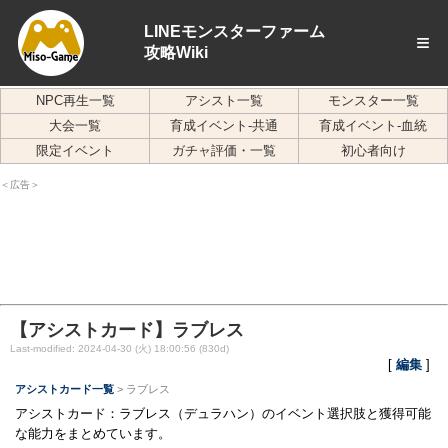
LINEモンスターファーム
≡
攻略Wiki
NPC再生一覧
アシスト一覧
モンスター一覧
大会一覧
育成イベント-共通
育成イベント-血統
限定イベント
ガチャ評価・一覧
初心者向け
＜広告＞
【アシストカード】ラブレス
Last-modified: 2024-04-30 (火) 18:00:56 (830d)
[
編集
]
アシストカード一覧
> ラブレス
アシストカード：ラブレス（デュラハン）のイベント選択肢と獲得可能
な能力をまとめています。