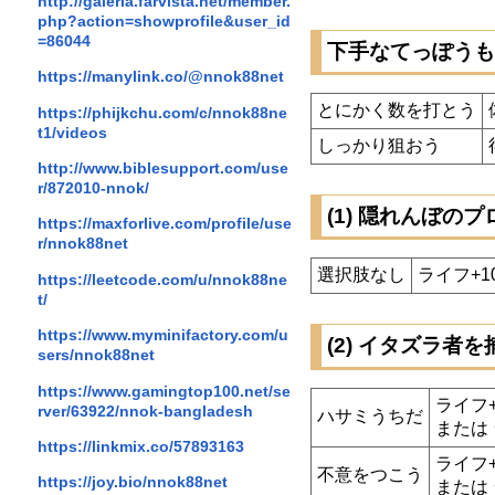
http://galeria.farvista.net/member.
php?action=showprofile&user_id
=86044
下手なてっぽう
https://manylink.co/@nnok88net
とにかく数を打とう
https://phijkchu.com/c/nnok88ne
t1/videos
しっかり狙おう
http://www.biblesupport.com/use
r/872010-nnok/
(1) 隠れんぼの
https://maxforlive.com/profile/use
r/nnok88net
選択肢なし
ライフ+1
https://leetcode.com/u/nnok88ne
t/
https://www.myminifactory.com/u
(2) イタズラ者
sers/nnok88net
https://www.gamingtop100.net/se
ライフ+
rver/63922/nnok-bangladesh
ハサミうちだ
または 
https://linkmix.co/57893163
ライフ
不意をつこう
https://joy.bio/nnok88net
または