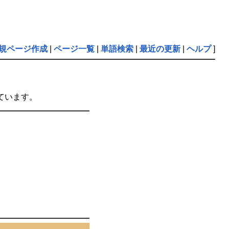
規ページ作成
|
ページ一覧
|
単語検索
|
最近の更新
|
ヘルプ
]
ています。