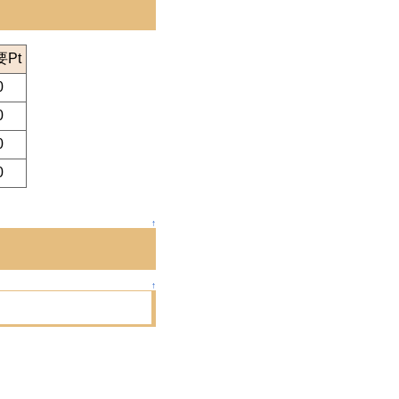
要Pt
0
0
0
0
↑
↑