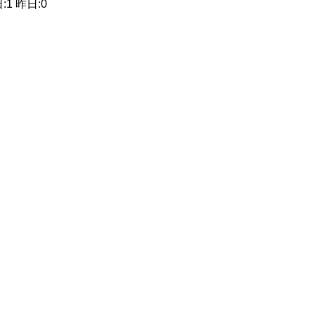
:1 昨日:0