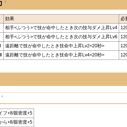
力
†
効果
必
相手<ふつう>で技が命中したとき次の技与ダメ上昇Lv4
12
相手<ふつう>で技が命中したとき次の技与ダメ上昇Lv6
12
Ⅰ
遠距離で技が命中したとき技命中上昇Lv2<20秒>
12
Ⅱ
遠距離で技が命中したとき技命中上昇Lv4<20秒>
12
う
†
イフ+8/親密度+5
から+8/親密度+5