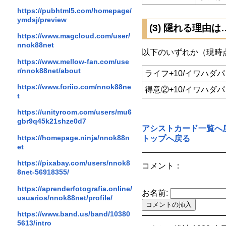
https://pubhtml5.com/homepage/
ymdsj/preview
(3) 隠れる理由は
https://www.magcloud.com/user/
nnok88net
以下のいずれか（現時
https://www.mellow-fan.com/use
r/nnok88net/about
ライフ+10/イワハダパ
https://www.foriio.com/nnok88ne
得意②+10/イワハダパ
t
https://unityroom.com/users/mu6
gbr9q45k21shze0d7
アシストカード一覧へ
https://homepage.ninja/nnok88n
トップへ戻る
et
https://pixabay.com/users/nnok8
コメント：
8net-56918355/
https://aprenderfotografia.online/
お名前:
usuarios/nnok88net/profile/
https://www.band.us/band/10380
5613/intro