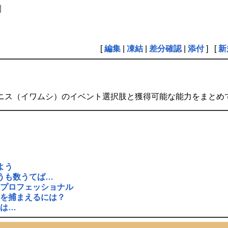
】
[
編集
|
凍結
|
差分確認
|
添付
] [
新
ニス（イワムシ）のイベント選択肢と獲得可能な能力をまとめ
よう
うも数うてば…
ぼのプロフェッショナル
ラ者を捕まえるには？
由は…