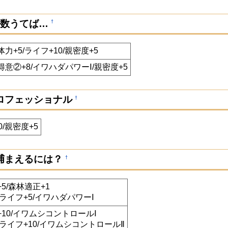
も数うてば…
†
体力+5/ライフ+10/親密度+5
得意②+8/イワハダパワーⅠ/親密度+5
プロフェッショナル
†
0/親密度+5
を捕まえるには？
†
5/森林適正+1
ライフ+5/イワハダパワーⅠ
+10/イワムシコントロールⅠ
 ライフ+10/イワムシコントロールⅡ