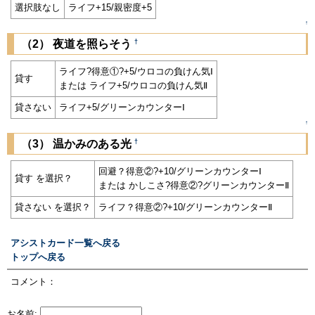
選択肢なし
ライフ+15/親密度+5
↑
†
（2） 夜道を照らそう
ライフ?得意①?+5/ウロコの負けん気Ⅰ
貸す
または ライフ+5/ウロコの負けん気Ⅱ
貸さない
ライフ+5/グリーンカウンターⅠ
↑
†
（3） 温かみのある光
回避？得意②?+10/グリーンカウンターⅠ
貸す を選択？
または かしこさ?得意②?グリーンカウンターⅡ
貸さない を選択？
ライフ？得意②?+10/グリーンカウンターⅡ
アシストカード一覧へ戻る
トップへ戻る
コメント：
お名前: