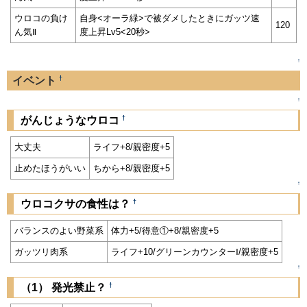
ウロコの負け
自身<オーラ緑>で被ダメしたときにガッツ速
120
ん気Ⅱ
度上昇Lv5<20秒>
↑
†
イベント
↑
†
がんじょうなウロコ
大丈夫
ライフ+8/親密度+5
止めたほうがいい
ちから+8/親密度+5
↑
†
ウロコクサの食性は？
バランスのよい野菜系
体力+5/得意①+8/親密度+5
ガッツリ肉系
ライフ+10/グリーンカウンターⅠ/親密度+5
↑
†
（1） 発光禁止？