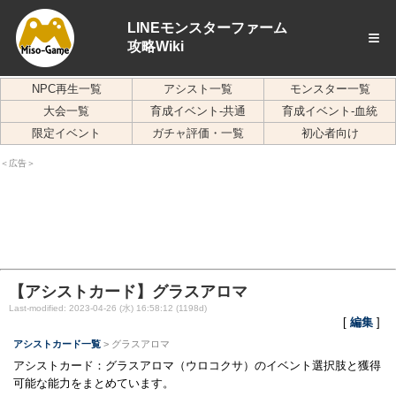
LINEモンスターファーム
≡
攻略Wiki
NPC再生一覧
アシスト一覧
モンスター一覧
大会一覧
育成イベント-共通
育成イベント-血統
限定イベント
ガチャ評価・一覧
初心者向け
＜広告＞
【アシストカード】グラスアロマ
Last-modified: 2023-04-26 (水) 16:58:12 (1198d)
[
編集
]
アシストカード一覧
> グラスアロマ
アシストカード：グラスアロマ（ウロコクサ）のイベント選択肢と獲得
可能な能力をまとめています。