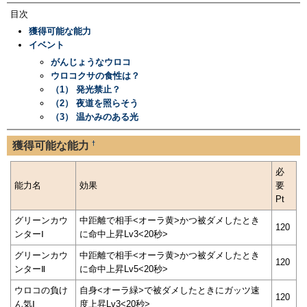
目次
獲得可能な能力
イベント
がんじょうなウロコ
ウロコクサの食性は？
（1） 発光禁止？
（2） 夜道を照らそう
（3） 温かみのある光
†
獲得可能な能力
必
能力名
効果
要
Pt
グリーンカウ
中距離で相手<オーラ黄>かつ被ダメしたとき
120
ンターⅠ
に命中上昇Lv3<20秒>
グリーンカウ
中距離で相手<オーラ黄>かつ被ダメしたとき
120
ンターⅡ
に命中上昇Lv5<20秒>
ウロコの負け
自身<オーラ緑>で被ダメしたときにガッツ速
120
ん気Ⅰ
度上昇Lv3<20秒>